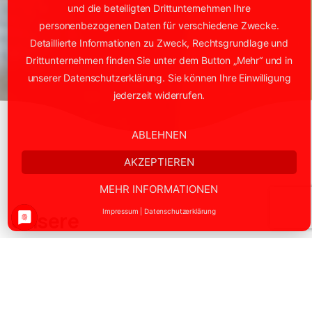
und die beteiligten Drittunternehmen Ihre
personenbezogenen Daten für verschiedene Zwecke.
Detaillierte Informationen zu Zweck, Rechtsgrundlage und
Drittunternehmen finden Sie unter dem Button „Mehr“ und in
unserer Datenschutzerklärung. Sie können Ihre Einwilligung
jederzeit widerrufen.
ABLEHNEN
AKZEPTIEREN
MEHR INFORMATIONEN
Unsere
Impressum
|
Datenschutzerklärung
Verkehrssicherungsdienste
sind das Rückgrat eines
reibungslosen